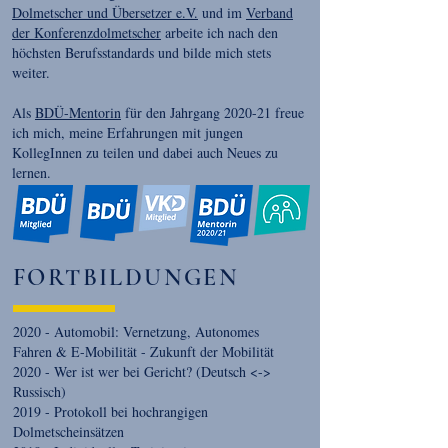
Dolmetscher und Übersetzer e.V.
und im
Verband
der Konferenzdolmetscher
arbeite ich nach den
höchsten Berufsstandards und bilde mich stets
weiter.
Als
BDÜ-Mentorin
für den Jahrgang 2020-21 freue
ich mich, meine Erfahrungen mit jungen
KollegInnen zu teilen und dabei auch Neues zu
lernen.
FORTBILDUNGEN
2020 - Automobil: Vernetzung, Autonomes
Fahren & E-Mobilität - Zukunft der Mobilität
2020 - Wer ist wer bei Gericht? (Deutsch <->
Russisch)
2019 - Protokoll bei hochrangigen
Dolmetscheinsätzen