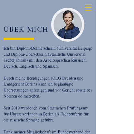
ÜBER MICH
Ich bin Diplom-Dolmetscherin (
Universität Leipzig
)
und Diplom-Übersetzerin (
Staatliche Universität
Tscheljabinsk
) mit den Arbeitssprachen Russisch,
Deutsch, Englisch und Spanisch.
Durch meine Beeidigungen (
OLG Dresden
und
Landgericht Berlin
) kann ich beglaubigte
Übersetzungen anfertigen und vor Gericht sowie bei
Notaren dolmetschen.
Seit 2019 werde ich vom
Staatlichen Prüfungsamt
für ÜbersetzerInnen
in Berlin
als Fachprüferin für
die russische Sprache geführt.
Dank meiner Mitgliedschaft im
Bundesverband der