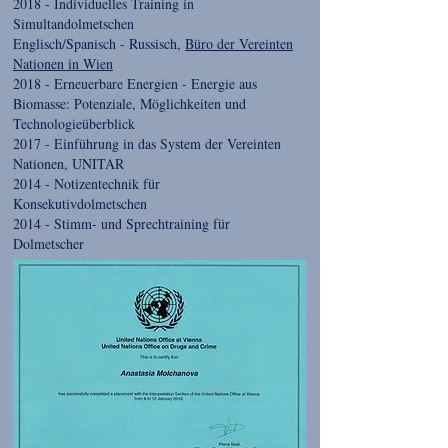
2018 - Individuelles Training in
Simultandolmetschen
Englisch/Spanisch - Russisch,
Büro der Vereinten
Nationen in Wien
2018 - Erneuerbare Energien - Energie aus
Biomasse: Potenziale, Möglichkeiten und
Technologieüberblick
2017 - Einführung in das System der Vereinten
Nationen,
UNITAR
2014 - Notizentechnik für
Konsekutivdolmetschen
2014 - Stimm- und Sprechtraining für
Dolmetscher